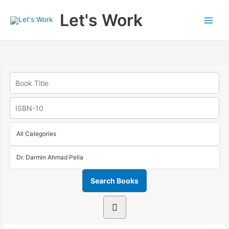
Skip
Main
Let's Work
to
Men
content