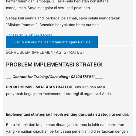
kementerian dan lembaga. Di sela-sela kegiatan konsultansi
manajemen, Saya mengajar di sesi-sesi pelatihan.
Setiap kali mengajar di berbagai pelatihan, saya selalu mengatakan
“Silakan “curman”. Semakin banyak dan berat curman...
Dr Darmin Ahmad Pella
Beli buku original dan ditandatangani Penulis
PROBLEM IMPLEMENTASI STRATEGI
___ Contact for Training/Consulting: 08128175911 ____
PROBLEM IMPLEMENTASI STRATEGI:
Temukan dan atasi
penyebab kegagalan implementasi strategi di organisasi Anda.
Implementasi strategi
jauh lebih penting daripada strategi itu sendiri.
Buku ini lahir dari kerja keras ribuan jam, karena ia lahir dari pemikiran
yang kemudian dijadikan pertanyaaan penelitian, didisertasikan dengan